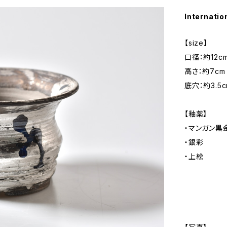
Internatio
【size】
口径：約12c
高さ：約7cm
底穴：約3.5c
【釉薬】
・マンガン黒
・銀彩
・上絵