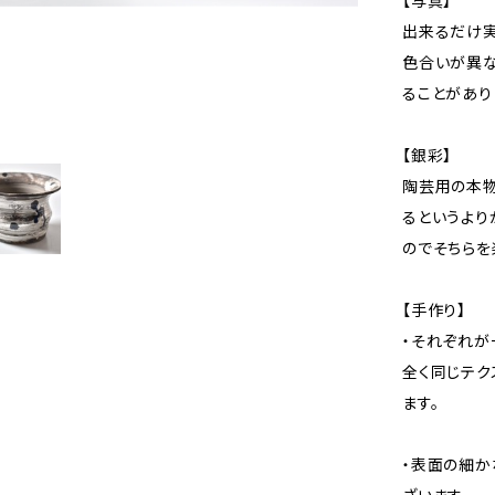
【写真】
出来るだけ実
色合いが異な
ることがあり
【銀彩】
陶芸用の本物
るというより
のでそちらを
【手作り】
・それぞれが
全く同じテク
ます。
・表面の細か