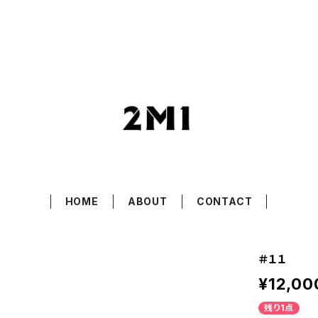
HOME
ABOUT
CONTACT
＃１１
¥12,00
残り1点