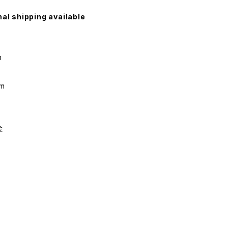
nal shipping available
m
m
金