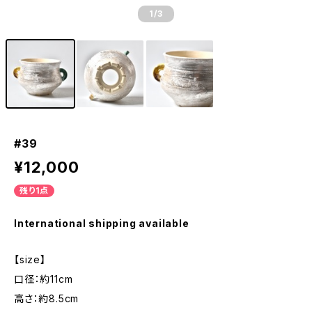
1
/3
#39
¥12,000
残り1点
International shipping available
【size】
口径：約11cm
高さ：約8.5cm