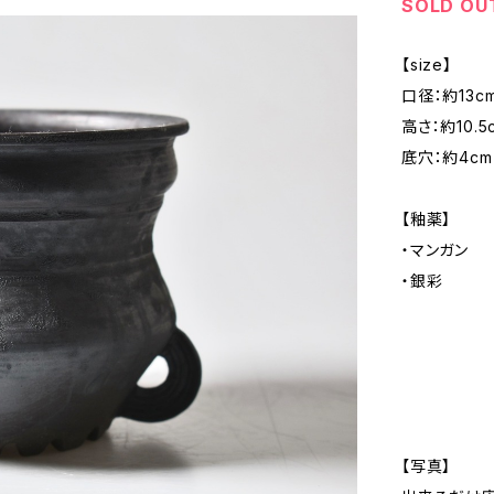
SOLD OU
【size】
口径：約13c
高さ：約10.5
底穴：約4cm
【釉薬】
・マンガン
・銀彩
【写真】